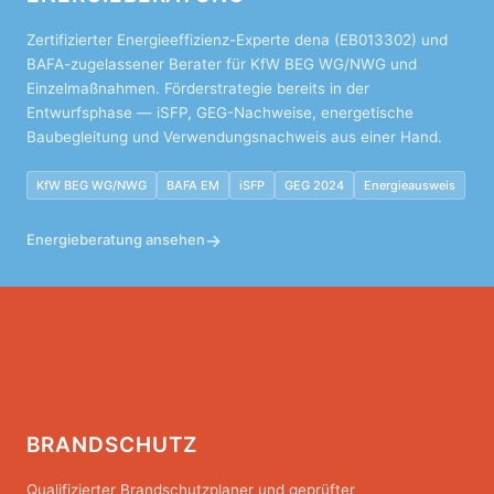
Zertifizierter Energieeffizienz-Experte dena (EB013302) und
BAFA-zugelassener Berater für KfW BEG WG/NWG und
Einzelmaßnahmen. Förderstrategie bereits in der
Entwurfsphase — iSFP, GEG-Nachweise, energetische
Baubegleitung und Verwendungsnachweis aus einer Hand.
KfW BEG WG/NWG
BAFA EM
iSFP
GEG 2024
Energieausweis
→
Energieberatung ansehen
BRANDSCHUTZ
Qualifizierter Brandschutzplaner und geprüfter