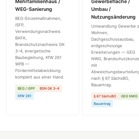
Mehrfamilienhaus /
Gewerbefläche /
WEG-Sanierung
Umbau /
Nutzungsänderung
BEG-Einzelmaßnahmen,
iSFP,
Umwandlung Gewerbe 
Verwendungsnachweis
Wohnen,
BAFA,
Dachgeschossausbau,
Brandschutznachweis GK
erdgeschossige
3–4, energetische
Erweiterungen — GEG
Baubegleitung, KfW 261
NWG, Brandschutzkonz
WPB —
mit
Fördermittelabwicklung
Abweichungsbeurteilun
komplett aus einer Hand.
nach § 67 SächsBO,
Bauantrag.
BEG / iSFP
BSN GK 3–4
KfW 261
§ 67 SächsBO
GEG NWG
Bauantrag