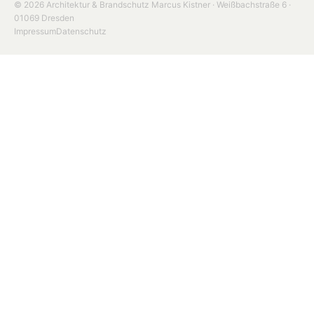
© 2026 Architektur & Brandschutz Marcus Kistner · Weißbachstraße 6 ·
01069 Dresden
Impressum
Datenschutz