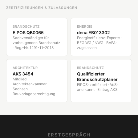
ZERTIFIZIERUNGEN & ZULASSUNGEN
BRANDSCHUTZ
ENERGIE
EIPOS QB0065
dena EB013302
Sachverständiger für
Energieeffizienz-Experte ·
vorbeugenden Brandschutz
BEG WG / NWG · BAFA-
· Reg.-Nr. 1291-11-2018
zugelassen
ARCHITEKTUR
BRANDSCHUTZ
AKS 3454
Qualifizierter
Mitglied
Brandschutzplaner
Architektenkammer
EIPOS-zertifiziert · VdS-
Sachsen ·
anerkannt · Eintrag AKS
Bauvorlageberechtigung
ERSTGESPRÄCH