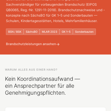
Sachverständiger für vorbeugenden Brandschutz (EIPOS
QB0065, Reg.-Nr. 1291-11-2018). Brandschutznachweise und -
konzepte nach SächsBO für GK 1–5 und Sonderbauten —
Schulen, Kindertagesstätten, Hotels, Mehrfamilienhäuser.
BSN / BSK
SächsBO
MLAR 2023
GK 1–5
Sonderbauten
→
Brandschutzleistungen ansehen
WARUM ALLES AUS EINER HAND?
Kein Koordinationsaufwand —
ein Ansprechpartner für alle
Genehmigungspflichten.