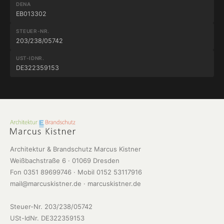
DENA
EB013302
STEUER-NR.
203/238/05742
UST-IDNR.
DE322359153
Architektur & Brandschutz Marcus Kistner
Weißbachstraße 6 · 01069 Dresden
Fon 0351 89699746 · Mobil 0152 53117916
mail@marcuskistner.de · marcuskistner.de
Steuer-Nr. 203/238/05742
USt-IdNr. DE322359153