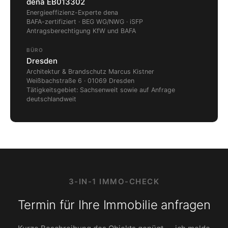
dena EB013302
Energieeffizienz-Experte dena
BAFA-zertifiziert · BEG WG/NWG · iSFP
Antragsberechtigung KfW und BAFA
BÜRO
Dresden
Architektur & Brandschutz Marcus Kistner
Weißbachstraße 6 · 01069 Dresden
Tätigkeitsgebiet: Sachsenweit sowie auf Anfrage
deutschlandweit
3-IN-1 IMMO-CHECK
Termin für Ihre Immobilie anfragen