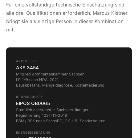
Für eine vollständige technische Einschätzung sind
alle drei Qualifikationen erforderlich. Marcus Kistner
bringt sie als einzige Person in dieser Kombination
mit.
ARCHITEKT
AKS 3454
Mitglied Architektenkammer Sachsen
LP 1–9 nach HOAI 2021
Bausubstanz, Mängeldiagnose, Kostentaxierung
BRANDSCHUTZ
EIPOS QB0065
Staatlich anerkannter Sachverständiger
Registrierung 1291-11-2018
BSN / BSK nach SächsBO, GK 1–5, Sonderbauten
ENERGIEBERATUNG