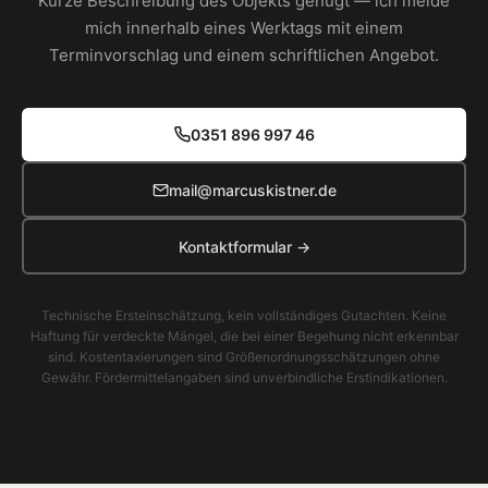
Kurze Beschreibung des Objekts genügt — ich melde
mich innerhalb eines Werktags mit einem
Terminvorschlag und einem schriftlichen Angebot.
0351 896 997 46
mail@marcuskistner.de
Kontaktformular →
Technische Ersteinschätzung, kein vollständiges Gutachten. Keine
Haftung für verdeckte Mängel, die bei einer Begehung nicht erkennbar
sind. Kostentaxierungen sind Größenordnungsschätzungen ohne
Gewähr. Fördermittelangaben sind unverbindliche Erstindikationen.