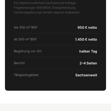
Für Objekte außerhalb Sachsens auf Anfrage.
Folgeleistungen (BSN/BSK, Energieberatung,
Sanierungsplanung) werden separat angeboten.
bis 500 m² BGF
950 € netto
ab 500 m² BGF
1.450 € netto
Begehung vor Ort
halber Tag
Bericht
2–4 Seiten
Tätigkeitsgebiet
Sachsenweit